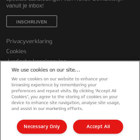
vanuit je inbox!
INSCHRIJVEN
Privacyverklaring
Cookies
Jurdische kennisgeving
We use cookies on our site…
Imprint
We use cookies on our website to enhance your
Klantenservice
browsing experience by remembering your
Mijn gegevens beheren
preferences and repeat visits. By clicking “Accept All
Cookies”, you agree to the storing of cookies on your
Garantievoorwaarden
device to enhance site navigation, analyse site usage,
and assist in our marketing efforts.
Conformiteitsverklaringen
Richtlijnen bij recycling van verpakkingen
Necessary Only
Accept All
Sitemap