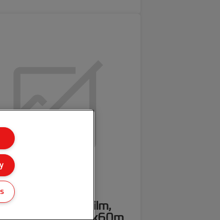
y
gs
 NAP2 lamineerfilm,
 micron, 317mmx60m