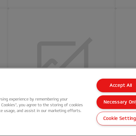
Accept All
wsing experience by remembering your
Necessary Onl
l Cookies”, you agree to the storing of cookies
te usage, and assist in our marketing efforts.
Cookie Settin
GBC NAP2 lamineerfilm,
GBC
250 micron, 635mmx30m
125