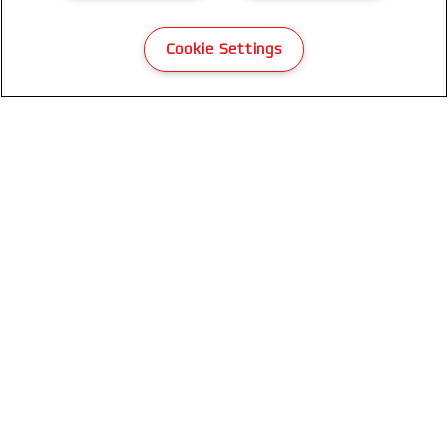
Cookie Settings
GBC LinenWeave thermische
bindomslagen
BEKIJK PRODUCT
WAAR TE KOOP