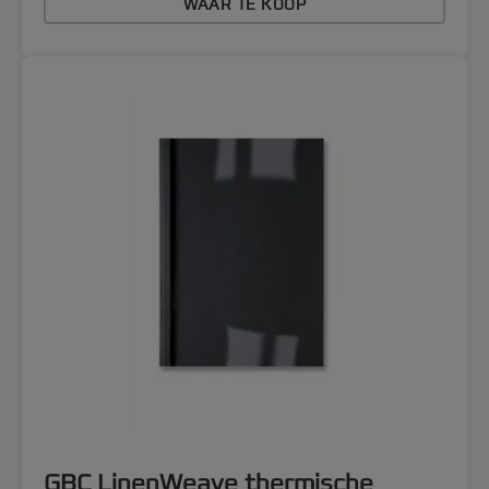
WAAR TE KOOP
GBC LinenWeave thermische