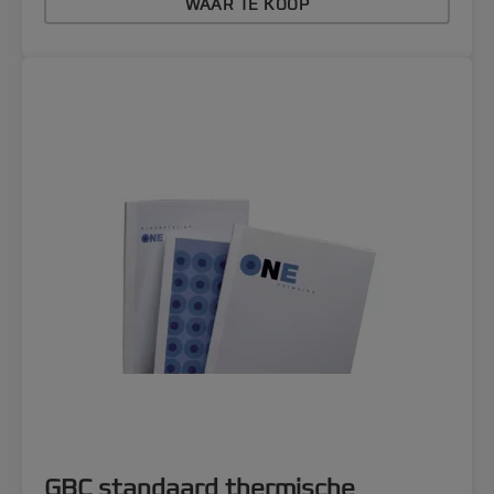
WAAR TE KOOP
GBC standaard thermische