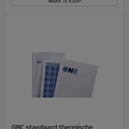
WAAR TE KOOP
GBC standaard thermische