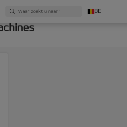
BE
achines