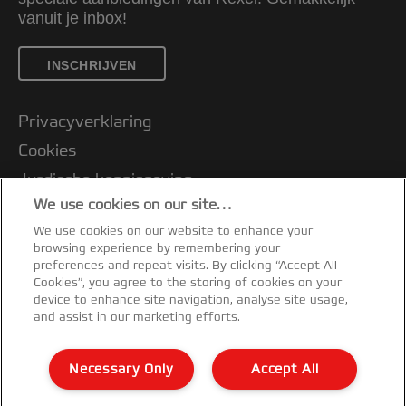
vanuit je inbox!
INSCHRIJVEN
Privacyverklaring
Cookies
Jurdische kennisgeving
We use cookies on our site…
Imprint
We use cookies on our website to enhance your
Klantenservice
browsing experience by remembering your
Mijn gegevens beheren
preferences and repeat visits. By clicking “Accept All
Cookies”, you agree to the storing of cookies on your
Garantievoorwaarden
device to enhance site navigation, analyse site usage,
and assist in our marketing efforts.
Conformiteitsverklaringen
Richtlijnen bij recycling van verpakkingen
Necessary Only
Accept All
Sitemap