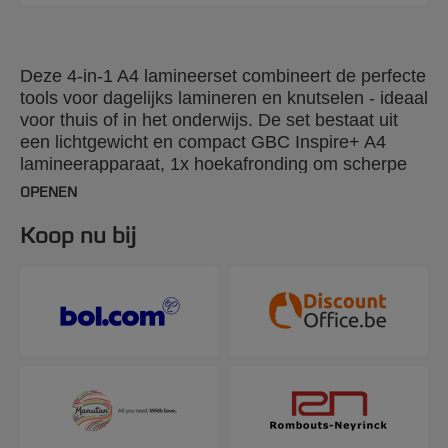
Deze 4-in-1 A4 lamineerset combineert de perfecte
tools voor dagelijks lamineren en knutselen - ideaal
voor thuis of in het onderwijs. De set bestaat uit
een lichtgewicht en compact GBC Inspire+ A4
lamineerapparaat, 1x hoekafronding om scherpe
randen bij te snijden, 1x papier rolsnijmachine om
OPENEN
documenten op het gewenste formaat te snijden
en een starterpakket met 5x A4 lamineerhoezen (2
Koop nu bij
x 75 micron). De Inspire+ lamineermachine is
eenvoudig te bedienen met één schakelaar en
heeft een snelle opwarmtijd van 4 minuten. Je kunt
tot 2x125 micron lamineerhoezen lamineren om je
documenten altijd een professionele en perfecte
afwerking te geven. Deze GBC lamineermachine
heeft ook een koudlamineren functie voor gebruik
van zelfklevende koudlamineer hoezen, om
warmtegevoelige materialen te beschermen. Word