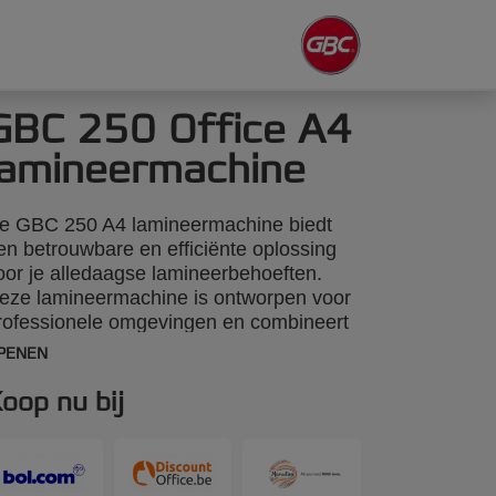
GBC 250 Office A4
lamineermachine
e GBC 250 A4 lamineermachine biedt
en betrouwbare en efficiënte oplossing
oor je alledaagse lamineerbehoeften.
eze lamineermachine is ontworpen voor
rofessionele omgevingen en combineert
restaties met gebruiksgemak. Met een
PENEN
nelle opwarmtijd van 1 minuut lamineert
ij een A4 vel van 75 micron in slechts 36
oop nu bij
econden, waardoor hij ideaal is voor
nelle kantoortaken. Het intuïtieve
edieningspaneel biedt drie instellingen
oor lamineerhoesdikte van 75 tot 125