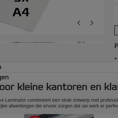
m
v
p
o
v
l
S
+9
P
v
h
w
a
n
i
S
gen
u
voor kleine kantoren en kla
v
l
b
 A4 Laminator combineert een strak ontwerp met profess
s
ijke afwerkingen die ervoor zorgen dat uw werk er perfect
p
k