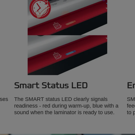
Smart Status LED
E
sses
The SMART status LED clearly signals
SM
readiness - red during warm-up, blue with a
fee
sound when the laminator is ready to use.
to 