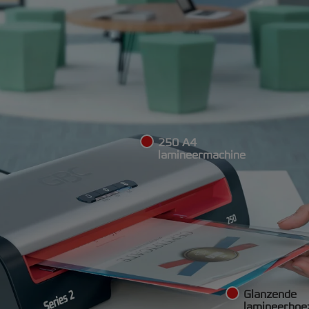
250 A4
lamineermachine
Glanzende
lamineerhoe