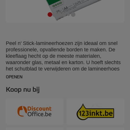
Peel n' Stick-lamineerhoezen zijn ideaal om snel
professionele, opvallende borden te maken. De
kleeflaag hecht op de meeste materialen,
waaronder glas, metaal en karton. U hoeft slechts
het schutblad te verwijderen om de lamineerhoes
op de gewenste ondergrond te plakken. 2 x 75
OPENEN
micron mat. A4-formaat. Aantal stuks per
verpakking: 25.
Koop nu bij