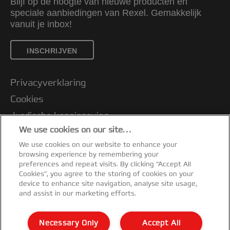
Blijf op de hoogte van nieuwe producten en
speciale aanbiedingen van Rexel. Gemakkelijk
vanuit je inbox!
INSCHRIJVEN
Privacyverklaring
Cookies
Jurdische kennisgeving
We use cookies on our site…
Imprint
We use cookies on our website to enhance your
Klantenservice
browsing experience by remembering your
Mijn gegevens beheren
preferences and repeat visits. By clicking “Accept All
Cookies”, you agree to the storing of cookies on your
Garantievoorwaarden
device to enhance site navigation, analyse site usage,
and assist in our marketing efforts.
Conformiteitsverklaringen
Richtlijnen bij recycling van verpakkingen
Necessary Only
Accept All