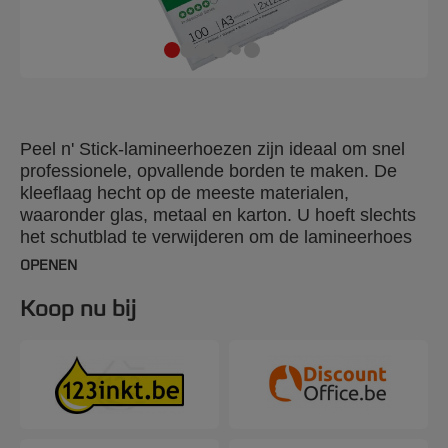
Peel n' Stick-lamineerhoezen zijn ideaal om snel
professionele, opvallende borden te maken. De
kleeflaag hecht op de meeste materialen,
waaronder glas, metaal en karton. U hoeft slechts
het schutblad te verwijderen om de lamineerhoes
op de gewenste ondergrond te plakken. Glanzende
OPENEN
hoezen van 2 x 125 micron. A3-formaat. Aantal
stuks per verpakking: 100.
Koop nu bij