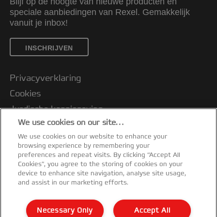
Blijf op de hoogte van nieuwe producten en
speciale aanbiedingen van Rexel. Gemakkelijk
vanuit je inbox!
INSCHRIJVEN
Privacyverklaring
Cookies
Jurdische kennisgeving
We use cookies on our site…
Imprint
We use cookies on our website to enhance your
Klantenservice
browsing experience by remembering your
Mijn gegevens beheren
preferences and repeat visits. By clicking “Accept All
Cookies”, you agree to the storing of cookies on your
Garantievoorwaarden
device to enhance site navigation, analyse site usage,
and assist in our marketing efforts.
Conformiteitsverklaringen
Richtlijnen bij recycling van verpakkingen
Necessary Only
Accept All