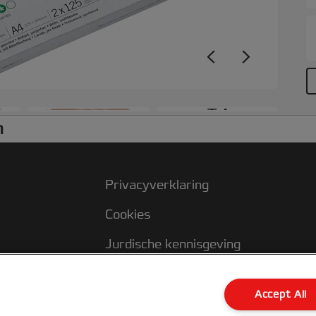
+3
n
Privacyverklaring
Cookies
Jurdische kennisgeving
Imprint
Accept All
Klantenservice