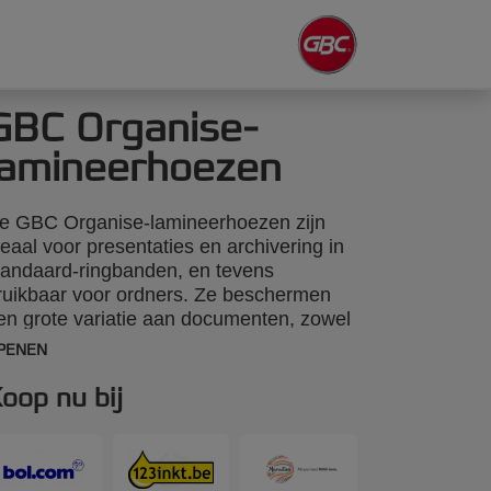
GBC Organise-
lamineerhoezen
e GBC Organise-lamineerhoezen zijn
deaal voor presentaties en archivering in
tandaard-ringbanden, en tevens
ruikbaar voor ordners. Ze beschermen
en grote variatie aan documenten, zowel
eperforeerd als niet-geperforeerd. De
PENEN
oezen hechten perfect aan fullcolor-
rukwerk en hebben een glanzende
oop nu bij
fwerking en een hoog
olyethyleengehalte. A4+, 2 x 125 micron
lanzend. Aantal stuks per verpakking:
00.