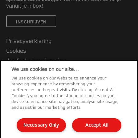
vanuit je inbox!
INSCHRIJVEN
Privacyverklaring
Cookies
Jurdische kennisgeving
We use cookies on our site…
Imprint
We use cookies on our website to enhance your
Klantenservice
browsing experience by remembering your
Mijn gegevens beheren
preferences and repeat visits. By clicking “Accept All
Cookies”, you agree to the storing of cookies on your
Garantievoorwaarden
device to enhance site navigation, analyse site usage,
and assist in our marketing efforts.
Conformiteitsverklaringen
Richtlijnen bij recycling van verpakkingen
Necessary Only
Accept All
Sitemap