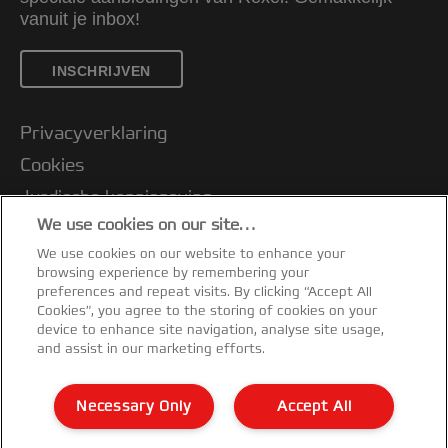
vanuit je inbox!
INSCHRIJVEN
Privacyverklaring
Cookies
Jurdische kennisgeving
We use cookies on our site…
Imprint
We use cookies on our website to enhance your
Klantenservice
browsing experience by remembering your
Mijn gegevens beheren
preferences and repeat visits. By clicking “Accept All
Cookies”, you agree to the storing of cookies on your
Garantievoorwaarden
device to enhance site navigation, analyse site usage,
and assist in our marketing efforts.
Conformiteitsverklaringen
Richtlijnen bij recycling van verpakkingen
Necessary Only
Accept All
Sitemap