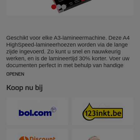
Geschikt voor elke A3-lamineermachine. Deze A4
HighSpeed-lamineerhoezen worden via de lange
zijde ingevoerd. Zo kunt u snel en nauwkeurig
werken, en is de lamineertijd 30% korter. Voer uw
documenten perfect in met behulp van handige
uitlijngeleiders, pictogrammen met
OPENEN
micronaanduiding en pijlen die de invoerrichting
aangeven. Perfect voor lamineren onder hoge
Koop nu bij
tijdsdruk! 2 x 125 micron. A4-formaat.