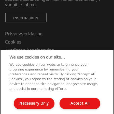
vanuit je inbox!
INSCHRIJVEN
Privacyverklaring
Cookies
Jurdische kennisgeving
We use cookies on our site…
Imprint
We use cookies on our website to enhance your
Klantenservice
browsing experience by remembering your
Mijn gegevens beheren
preferences and repeat visits. By clicking “Accept All
Cookies”, you agree to the storing of cookies on your
Garantievoorwaarden
device to enhance site navigation, analyse site usage,
and assist in our marketing efforts.
Conformiteitsverklaringen
Richtlijnen bij recycling van verpakkingen
Necessary Only
Accept All
Sitemap