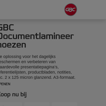
GBC
Documentlamineer
hoezen
e oplossing voor het dagelijks
eschermen en verbeteren van
aardevolle presentatiepagina’s,
eferentielijsten, productbladen, notities,
tc. 2 x 125 micron glanzend. A3-formaat.
antal stuks per verpakking: 25.
PENEN
oop nu bij