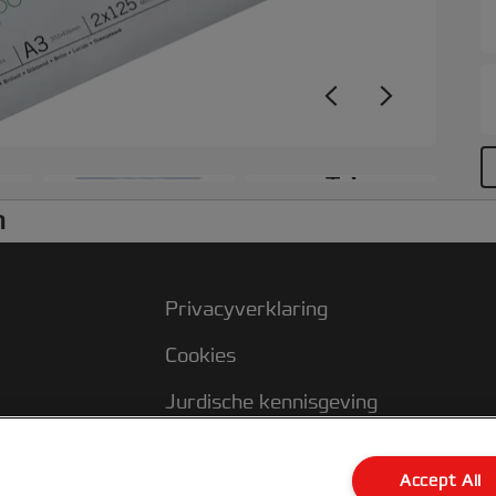
+3
n
Privacyverklaring
Cookies
Jurdische kennisgeving
Imprint
Accept All
Klantenservice