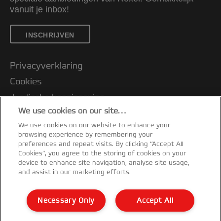
vanuit je inbox!
INSCHRIJVEN
Privacyverklaring
Cookies
Jurdische kennisgeving
We use cookies on our site…
Imprint
We use cookies on our website to enhance your
Klantenservice
browsing experience by remembering your
Mijn gegevens beheren
preferences and repeat visits. By clicking “Accept All
Cookies”, you agree to the storing of cookies on your
Garantievoorwaarden
device to enhance site navigation, analyse site usage,
and assist in our marketing efforts.
Conformiteitsverklaringen
Richtlijnen bij recycling van verpakkingen
Necessary Only
Accept All
Sitemap