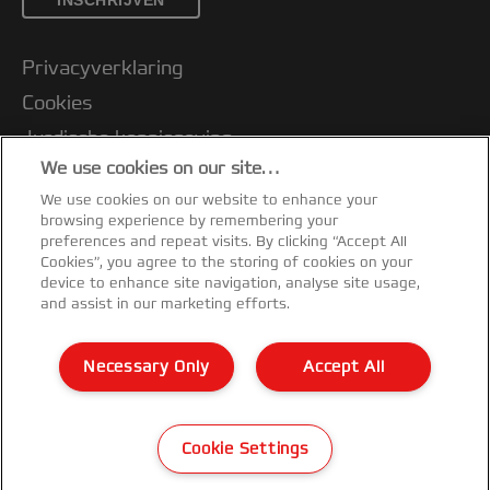
INSCHRIJVEN
Privacyverklaring
Cookies
Jurdische kennisgeving
We use cookies on our site…
Imprint
We use cookies on our website to enhance your
Klantenservice
browsing experience by remembering your
Mijn gegevens beheren
preferences and repeat visits. By clicking “Accept All
Cookies”, you agree to the storing of cookies on your
Garantievoorwaarden
device to enhance site navigation, analyse site usage,
and assist in our marketing efforts.
Conformiteitsverklaringen
Richtlijnen bij recycling van verpakkingen
Necessary Only
Accept All
Sitemap
©2026 ACCO Brands
Cookie Settings