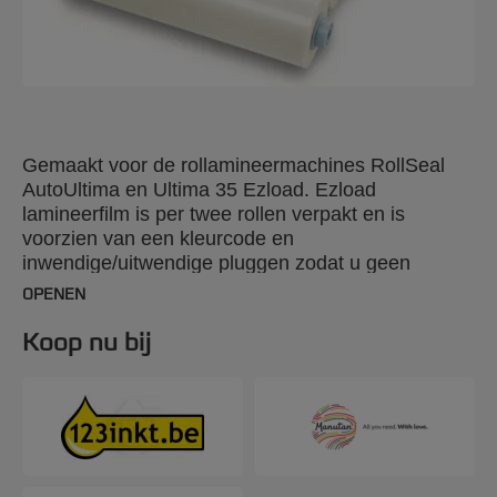
Gemaakt voor de rollamineermachines RollSeal
AutoUltima en Ultima 35 Ezload. Ezload
lamineerfilm is per twee rollen verpakt en is
voorzien van een kleurcode en
inwendige/uitwendige pluggen zodat u geen
vergissing kunt maken tijdens het laden van de
OPENEN
lamineermachine.
Koop nu bij