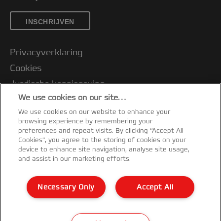
INSCHRIJVEN
Privacyverklaring
Cookies
Jurdische kennisgeving
We use cookies on our site…
Imprint
We use cookies on our website to enhance your
Klantenservice
browsing experience by remembering your
Mijn gegevens beheren
preferences and repeat visits. By clicking “Accept All
Cookies”, you agree to the storing of cookies on your
Garantievoorwaarden
device to enhance site navigation, analyse site usage,
and assist in our marketing efforts.
Conformiteitsverklaringen
Richtlijnen bij recycling van verpakkingen
Necessary Only
Accept All
Sitemap
©2026 ACCO Brands