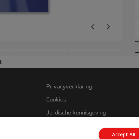
V
+2
n
Privacyverklaring
Cookies
Jurdische kennisgeving
Imprint
Accept All
Klantenservice