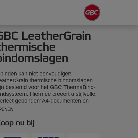
GBC LeatherGrain
thermische
bindomslagen
nbinden kan niet eenvoudiger!
eatherGrain thermische bindomslagen
ijn bestemd voor het GBC ThermaBind-
indsysteem. Hiermee creëert u stijlvolle,
perfect gebonden' A4-documenten en
resentaties. Met een transparante pvc-
PENEN
oorkant en een gedistingeerde
eatherGrain-achterkant. Kleur:
oop nu bij
oningsblauw. Rug: 1,5 mm. Geschikt
oor maximaal 15 vellen papier.