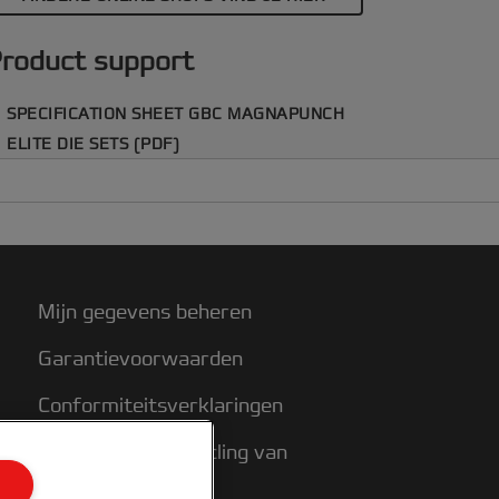
eeks ponspatronen om je projecten te
erfraaien met precisie en stijl.
roduct support
SPECIFICATION SHEET GBC MAGNAPUNCH
ELITE DIE SETS (PDF)
Mijn gegevens beheren
Garantievoorwaarden
Conformiteitsverklaringen
Richtlijnen bij recycling van
verpakkingen