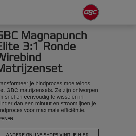
GBC Magnapunch
Elite 3:1 Ronde
Wirebind
Matrijzenset
ransformeer je bindproces moeiteloos
et GBC matrijzensets. Ze zijn ontworpen
m snel en eenvoudig te wisselen in
inder dan een minuut en stroomlijnen je
indproces voor maximale efficiëntie.
eze 3:1 ronde wirebind matrijzenset is te
PENEN
ebruiken met de GBC Magnapunch Elite
onsmachine. Ontdek onze uitgebreide
ANDERE ONLINE SHOPS VIND JE HIER