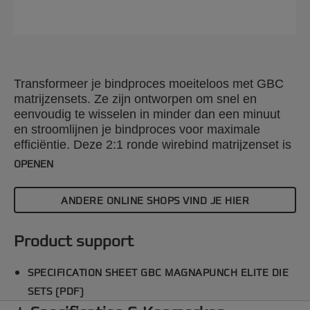
Transformeer je bindproces moeiteloos met GBC
matrijzensets. Ze zijn ontworpen om snel en
eenvoudig te wisselen in minder dan een minuut
en stroomlijnen je bindproces voor maximale
efficiëntie. Deze 2:1 ronde wirebind matrijzenset is
te gebruiken met de GBC Magnapunch Elite
OPENEN
ponsmachine. Ontdek onze uitgebreide reeks
ponspatronen om je projecten te verfraaien met
ANDERE ONLINE SHOPS VIND JE HIER
precisie en stijl.
Product support
SPECIFICATION SHEET GBC MAGNAPUNCH ELITE DIE
SETS (PDF)