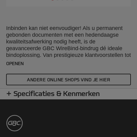
Inbinden kan niet eenvoudiger! Als u permanent
gebonden documenten met een hedendaagse
kwaliteitsafwerking nodig heeft, is de
geavanceerde GBC WireBind-bindrug dé ideale
bindoplossing. Van prestigieuze klantvoorstellen tot
jaarrapporten, de GBC WireBind stuwt uw
OPENEN
presentaties naar een hoger kwaliteitsniveau. Met
WireBind kunnen pagina's plat liggen en ook 360
ANDERE ONLINE SHOPS VIND JE HIER
graden draaien; handig om notities of fotokopieën
te maken. Documenten worden permanent en
Specificaties & Kenmerken
fraudebestendig gebonden zodat u zeker kunt zijn
dat uw werk er niet alleen mooi uitziet maar ook
volledig veilig blijft. Draadrug nr. 5, met een
gatenafstand van 3:1 (34 ringen), is geschikt voor
alle standaard-draadrugmachines. Kleur: zwart.
Bindt tot 125 pagina's. A4-formaat. Aantal stuks per
verpakking: 250.