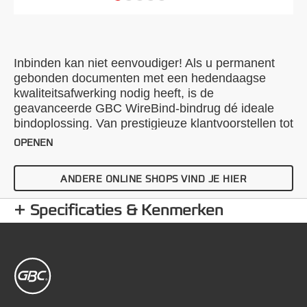
Inbinden kan niet eenvoudiger! Als u permanent
gebonden documenten met een hedendaagse
kwaliteitsafwerking nodig heeft, is de
geavanceerde GBC WireBind-bindrug dé ideale
bindoplossing. Van prestigieuze klantvoorstellen tot
jaarrapporten, de GBC WireBind stuwt uw
OPENEN
presentaties naar een hoger kwaliteitsniveau. Met
WireBind kunnen pagina's plat liggen en ook 360
ANDERE ONLINE SHOPS VIND JE HIER
graden draaien; handig om notities of fotokopieën
te maken. Documenten worden permanent en
Specificaties & Kenmerken
fraudebestendig gebonden zodat u zeker kunt zijn
dat uw werk er niet alleen mooi uitziet maar ook
volledig veilig blijft. Draadrug nr. 8, met een
gatenafstand van 3:1 (34 ringen), is geschikt voor
alle standaard-draadrugmachines. Kleur: zwart.
Bindt tot 125 pagina's. A4-formaat. Aantal stuks per
verpakking: 250.