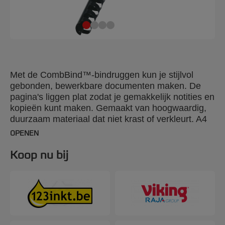
Met de CombBind™-bindruggen kun je stijlvol
gebonden, bewerkbare documenten maken. De
pagina's liggen plat zodat je gemakkelijk notities en
kopieën kunt maken. Gemaakt van hoogwaardig,
duurzaam materiaal dat niet krast of verkleurt. A4
32 mm. Verpakking: 50 stuks.
OPENEN
Koop nu bij