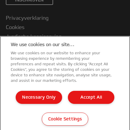
INSCHRIJVEN
Privacyverklaring
Cookies
Jurdische kennisgeving
We use cookies on our site…
Imprint
We use cookies on our website to enhance your
Klantenservice
browsing experience by remembering your
Mijn gegevens beheren
preferences and repeat visits. By clicking “Accept All
Cookies”, you agree to the storing of cookies on your
Garantievoorwaarden
device to enhance site navigation, analyse site usage,
and assist in our marketing efforts.
Conformiteitsverklaringen
Richtlijnen bij recycling van verpakkingen
Necessary Only
Accept All
Sitemap
©2026 ACCO Brands
Cookie Settings