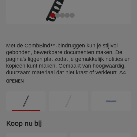
Met de CombBind™-bindruggen kun je stijlvol
gebonden, bewerkbare documenten maken. De
pagina's liggen plat zodat je gemakkelijk notities en
kopieën kunt maken. Gemaakt van hoogwaardig,
duurzaam materiaal dat niet krast of verkleurt. A4
19 mm. Verpakking: 100 stuks.
OPENEN
Koop nu bij