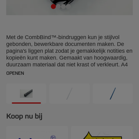
Met de CombBind™-bindruggen kun je stijlvol
gebonden, bewerkbare documenten maken. De
pagina's liggen plat zodat je gemakkelijk notities en
kopieën kunt maken. Gemaakt van hoogwaardig,
duurzaam materiaal dat niet krast of verkleurt. A4
12 mm. Verpakking: 100 stuks.
OPENEN
Koop nu bij