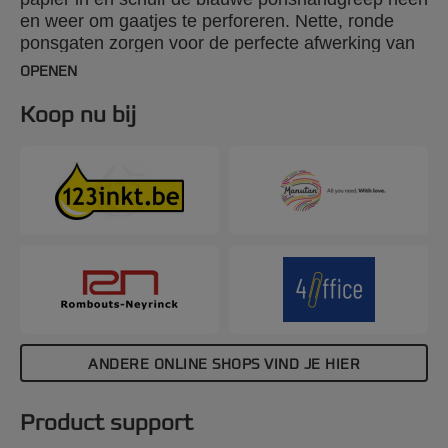
en weer om gaatjes te perforeren. Nette, ronde
ponsgaten zorgen voor de perfecte afwerking van
het uiteindelijke document. Geschikt voor het
OPENEN
ponsen van 6 vel (80 grams papier) en het binden
van 145 vel met een clickbindrug van 16 mm.
Koop nu bij
ANDERE ONLINE SHOPS VIND JE HIER
Product support