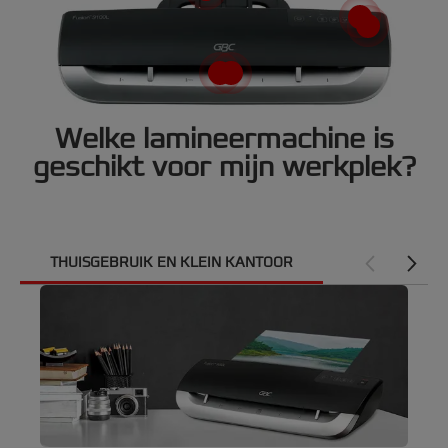
Video
Welke lamineermachine is
geschikt voor mijn werkplek?
Hoe werkt het. Fusion™ Lamineermachines.
THUISGEBRUIK EN KLEIN KANTOOR
MIDDELGROO