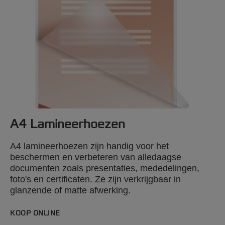
informatie
Klik op onderstaande
afbeeldingen voor meer
informatie
A4 Lamineerhoezen
A4 lamineerhoezen zijn handig voor het
beschermen en verbeteren van alledaagse
documenten zoals presentaties, mededelingen,
foto's en certificaten. Ze zijn verkrijgbaar in
glanzende of matte afwerking.
KOOP ONLINE
GBC Fusion Plus 6000L A3