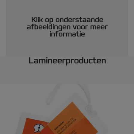
Klik op onderstaande
afbeeldingen voor meer
informatie
Lamineerproducten
Veelvuldig Gebruik
Gemiddeld gebruik
De
Fusion™ 6000L and 7000L
A3