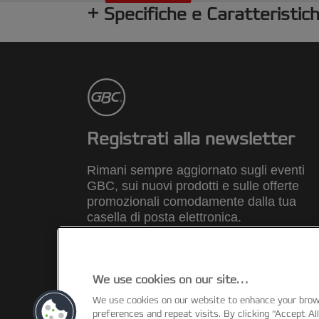
Specifiche e Caratteristic
Registrati alla newsletter
Rimani sempre aggiornato sugli eventi
GBC, sui nuovi prodotti e sulle offerte
promozionali comodamente dalla tua
casella di posta elettronica.
REGISTRATI
We use cookies on our site…
We use cookies on our website to enhance your bro
©2026 ACCO Brands
preferences and repeat visits. By clicking “Accept Al