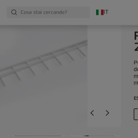
IT
P
d
m
m
E