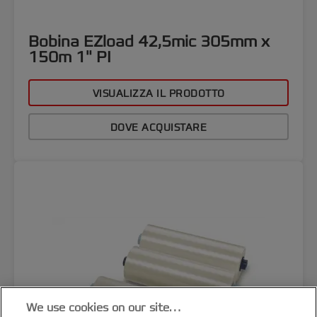
Bobina EZload 42,5mic 305mm x
150m 1" PI
VISUALIZZA IL PRODOTTO
DOVE ACQUISTARE
We use cookies on our site…