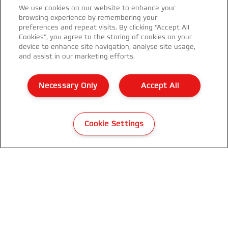
We use cookies on our website to enhance your
browsing experience by remembering your
preferences and repeat visits. By clicking “Accept All
Cookies”, you agree to the storing of cookies on your
device to enhance site navigation, analyse site usage,
and assist in our marketing efforts.
GBC Ezload pellicola lucida 305 mm
Necessary Only
Accept All
x 75 m, 2 x 75 mic
Cookie Settings
VISUALIZZA IL PRODOTTO
DOVE ACQUISTARE