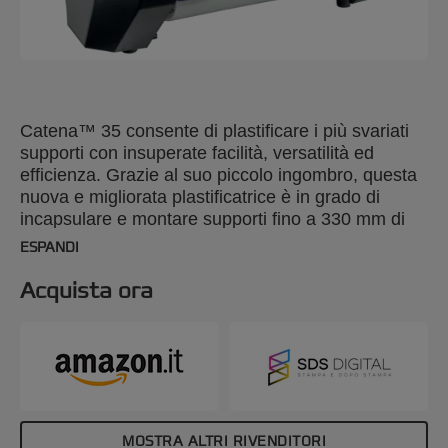
Catena™ 35 consente di plastificare i più svariati
supporti con insuperate facilità, versatilità ed
efficienza. Grazie al suo piccolo ingombro, questa
nuova e migliorata plastificatrice è in grado di
incapsulare e montare supporti fino a 330 mm di
larghezza senza occupare eccessivo spazio negli
ESPANDI
uffici, nelle scuole o nelle piccole stamperie.
Inoltre, la maggiore distanza tra i rulli di 6 mm per
Acquista ora
le applicazioni di montaggio assicura che il
montaggio del supporto su cartoncino con nucleo
in schiuma venga eseguito velocemente e senza
causare frustrazione. Le nuove funzioni di facile
impiego, quali design per facilitare l’accesso, piano
di alimentazione girevole, velocità automatica e
pulsanti predefiniti programmabili, rendono l’utilizzo
MOSTRA ALTRI RIVENDITORI