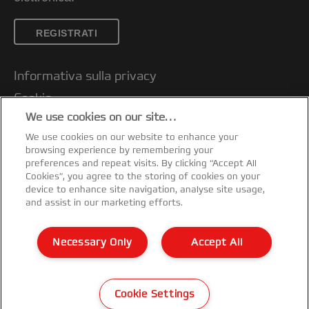
REGISTRATI
Informativa sulla privacy
Cookie
We use cookies on our site…
Nota legale
We use cookies on our website to enhance your
Imprint
browsing experience by remembering your
Gestione dei miei dati
preferences and repeat visits. By clicking “Accept All
Cookies”, you agree to the storing of cookies on your
Ti serve assistenza?
device to enhance site navigation, analyse site usage,
and assist in our marketing efforts.
Condizioni di garanzia
Dichiarazioni di conformità
Necessary Only
Accept All
Mappa del sito
©2026 ACCO Brands
Cookie Settings