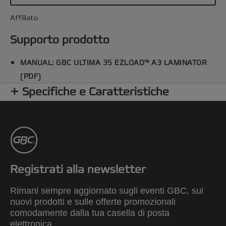
della plastificatrice Catena 35 ancora più semplice
rispetto al passato, persino per gli utenti che la
Affiliato
utilizzano per la prima volta
Supporto prodotto
MANUAL: GBC ULTIMA 35 EZLOAD™ A3 LAMINATOR
(PDF)
Specifiche e Caratteristiche
Registrati alla newsletter
Rimani sempre aggiornato sugli eventi GBC, sui
nuovi prodotti e sulle offerte promozionali
comodamente dalla tua casella di posta
elettronica.