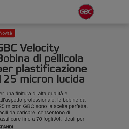
Novità
GBC Velocity
Bobina di pellicola
per plastificazione
125 micron lucida
er una finitura di alta qualità e
all’aspetto professionale, le bobine da
25 micron GBC sono la scelta perfetta.
acili da caricare, consentono di
lastificare fino a 70 fogli A4, ideali per
ocumenti maneggiati frequentemente
SPANDI