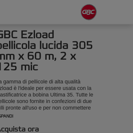
GBC Ezload
pellicola lucida 305
mm x 60 m, 2 x
125 mic
a gamma di pellicole di alta qualità
zload è l'ideale per essere usata con la
lastificatrice a bobina Ultima 35. Tutte le
ellicole sono fornite in confezioni di due
ulli pronte all'uso e per non commettere
rori.
SPANDI
cquista ora