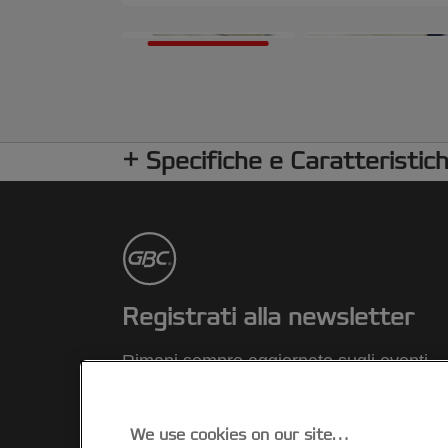
Specifiche e Caratteristic
Registrati alla newsletter
Rimani sempre aggiornato sugli eventi
GBC, sui nuovi prodotti e sulle offerte
promozionali comodamente dalla tua
casella di posta elettronica.
We use cookies on our site…