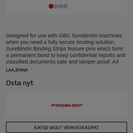
Designed for use with GBC SureBind® machines
when you need a fully secure binding solution,
SureBind® Binding Strips feature pins which form
a permanent bond to keep confidential reports and
classified documents safe and tamper-proof. A4
50mm. Pack size: 100.
LAAJENNA
Osta nyt
KATSO MUUT VERKKOKAUPAT