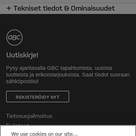
Tekniset tiedot & Ominaisuudet
Uutiskirje!
Pysy ajantasalla GBC tapahtumista, uusista
tuotteista ja erikoistarjouksista. Saat tíedot suoraan
sähköpostiisi!
REKISTERÖIDY NYT
Tietosuojailmoitus
Evästeet
We use cookies on our site…
Oikeudellinen huomautus