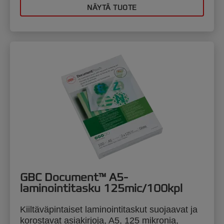
NÄYTÄ TUOTE
GBC Document™ A5-
laminointitasku 125mic/100kpl
Kiiltäväpintaiset laminointitaskut suojaavat ja
korostavat asiakirjoja, A5, 125 mikronia,