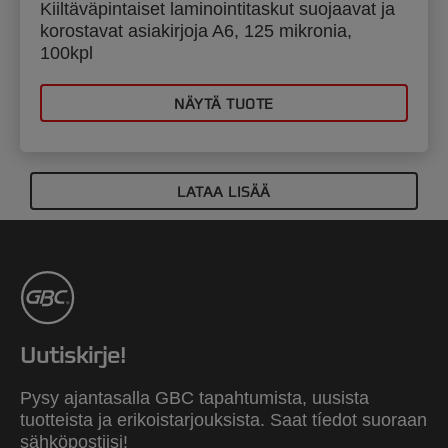
Kiiltäväpintaiset laminointitaskut suojaavat ja
korostavat asiakirjoja A6, 125 mikronia,
100kpl
NÄYTÄ TUOTE
LATAA LISÄÄ
Uutiskirje!
Pysy ajantasalla GBC tapahtumista, uusista
tuotteista ja erikoistarjouksista. Saat tíedot suoraan
sähköpostiisi!