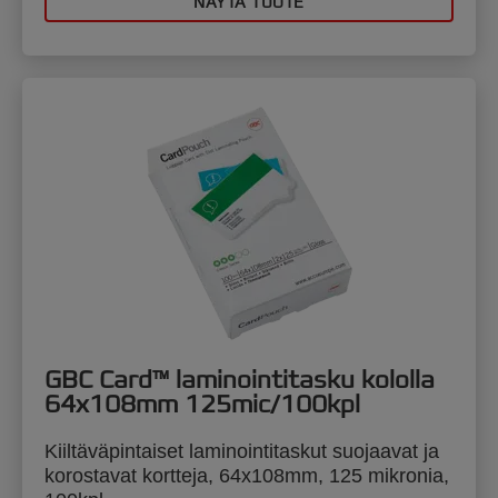
NÄYTÄ TUOTE
GBC Card™ laminointitasku kololla
64x108mm 125mic/100kpl
Kiiltäväpintaiset laminointitaskut suojaavat ja
korostavat kortteja, 64x108mm, 125 mikronia,