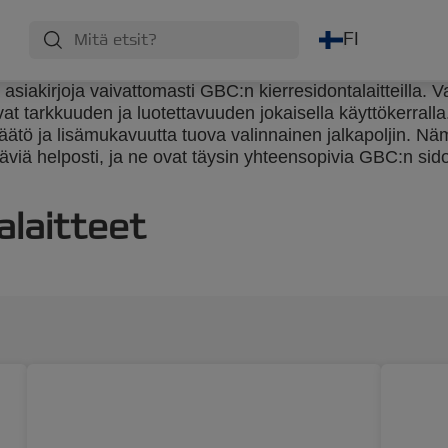
FI
 asiakirjoja vaivattomasti GBC:n kierresidontalaitteilla. 
at tarkkuuden ja luotettavuuden jokaisella käyttökerralla.
äätö ja lisämukavuutta tuova valinnainen jalkapoljin. Näm
äviä helposti, ja ne ovat täysin yhteensopivia GBC:n sid
alaitteet