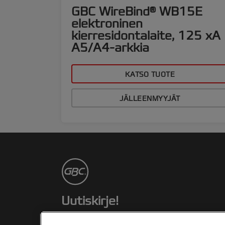
GBC WireBind® WB15E
elektroninen
kierresidontalaite, 125 xA
A5/A4-arkkia
KATSO TUOTE
JÄLLEENMYYJÄT
Uutiskirje!
Pysy ajantasalla GBC tapahtumista,