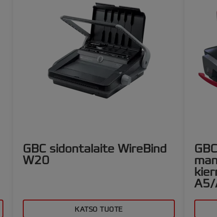
GBC sidontalaite WireBind
GBC
W20
man
kier
A5/
KATSO TUOTE