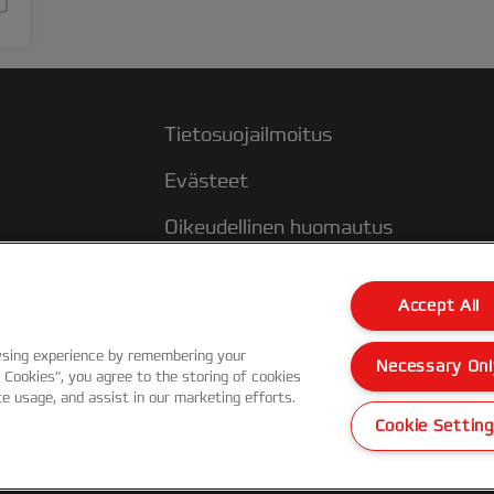
Tietosuojailmoitus
Evästeet
Oikeudellinen huomautus
Jälki
Accept All
wsing experience by remembering your
Necessary Onl
l Cookies”, you agree to the storing of cookies
te usage, and assist in our marketing efforts.
Cookie Settin