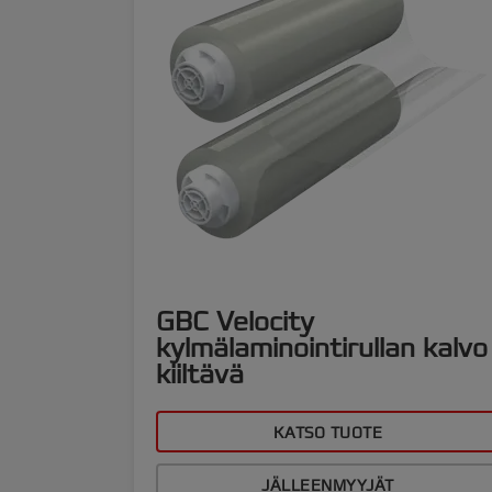
GBC Velocity
kylmälaminointirullan kalvo
kiiltävä
KATSO TUOTE
JÄLLEENMYYJÄT