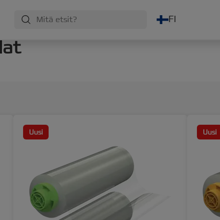
FI
lat
Uusi
Uusi