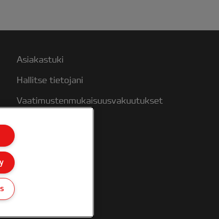
Asiakastuki
Hallitse tietojani
Vaatimustenmukaisuusvakuutukset
Takuuehdot
Sivukartta
y
gs