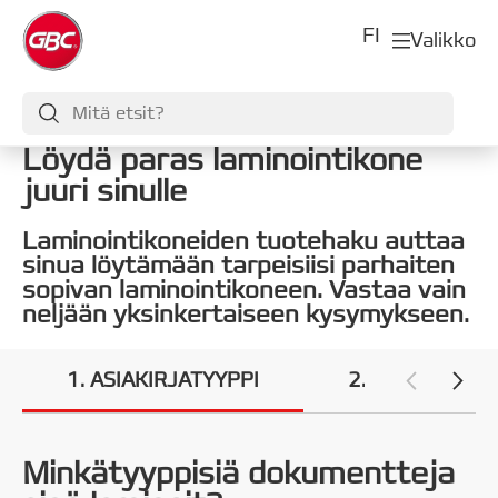
FI
Valikko
Löydä paras laminointikone
juuri sinulle
Laminointikoneiden tuotehaku auttaa
sinua löytämään tarpeisiisi parhaiten
sopivan laminointikoneen. Vastaa vain
neljään yksinkertaiseen kysymykseen.
1
ASIAKIRJATYYPPI
2
KÄYTTÖ
Minkätyyppisiä dokumentteja