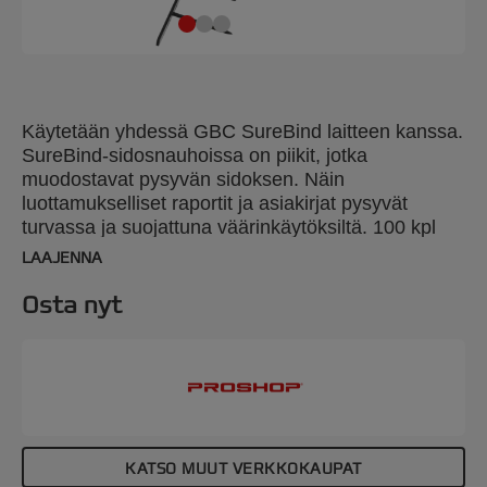
Käytetään yhdessä GBC SureBind laitteen kanssa.
SureBind-sidosnauhoissa on piikit, jotka
muodostavat pysyvän sidoksen. Näin
luottamukselliset raportit ja asiakirjat pysyvät
turvassa ja suojattuna väärinkäytöksiltä. 100 kpl
pakkaus, A4 25mm musta. Sidontakapasiteetti 250
LAAJENNA
arkkia.
Osta nyt
KATSO MUUT VERKKOKAUPAT