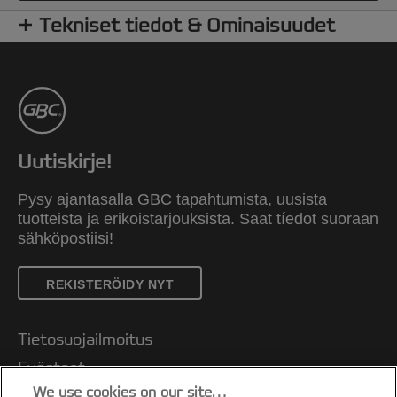
Tekniset tiedot & Ominaisuudet
Uutiskirje!
Pysy ajantasalla GBC tapahtumista, uusista
tuotteista ja erikoistarjouksista. Saat tíedot suoraan
sähköpostiisi!
REKISTERÖIDY NYT
Tietosuojailmoitus
Evästeet
We use cookies on our site…
Oikeudellinen huomautus