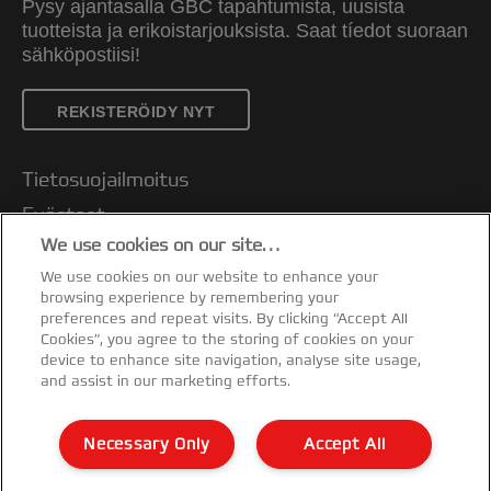
Pysy ajantasalla GBC tapahtumista, uusista
tuotteista ja erikoistarjouksista. Saat tíedot suoraan
sähköpostiisi!
REKISTERÖIDY NYT
Tietosuojailmoitus
Evästeet
We use cookies on our site…
Oikeudellinen huomautus
We use cookies on our website to enhance your
Jälki
browsing experience by remembering your
Asiakastuki
preferences and repeat visits. By clicking “Accept All
Cookies”, you agree to the storing of cookies on your
Hallitse tietojani
device to enhance site navigation, analyse site usage,
and assist in our marketing efforts.
Vaatimustenmukaisuusvakuutukset
Takuuehdot
Necessary Only
Accept All
Sivukartta