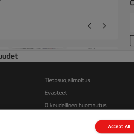
O
+2
uudet
Tietosuojailmoitus
Evästeet
Oikeudellinen huomautus
Jälki
Accept All