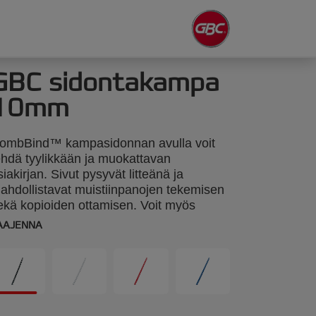
GBC sidontakampa
10mm
ombBind™ kampasidonnan avulla voit
ehdä tyylikkään ja muokattavan
siakirjan. Sivut pysyvät litteänä ja
ahdollistavat muistiinpanojen tekemisen
ekä kopioiden ottamisen. Voit myös
arvittaessa lisätä tai poistaa sivuja. 10mm
AAJENNA
ampa. Sidontakapasiteetti 60 arkkia A4
oko. Pakkaus: 100.