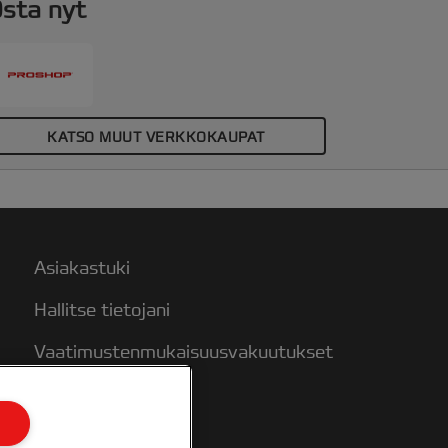
sta nyt
KATSO MUUT VERKKOKAUPAT
Asiakastuki
Hallitse tietojani
Vaatimustenmukaisuusvakuutukset
Takuuehdot
Sivukartta