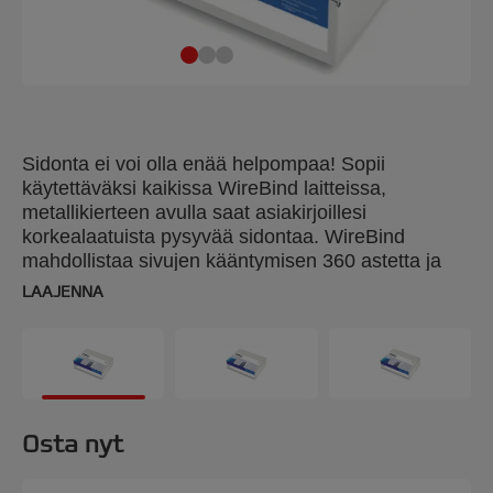
Sidonta ei voi olla enää helpompaa! Sopii
käytettäväksi kaikissa WireBind laitteissa,
metallikierteen avulla saat asiakirjoillesi
korkealaatuista pysyvää sidontaa. WireBind
mahdollistaa sivujen kääntymisen 360 astetta ja
taittuu helposti esim. kopioimista varten. 21-
LAAJENNA
metallikierrettä voidaan käyttää 21-
kampa-/metallikierrelaitteissa. 8mm.
Sidontakapasiteetti 70 sivua. Pakkaus: 100.
Osta nyt