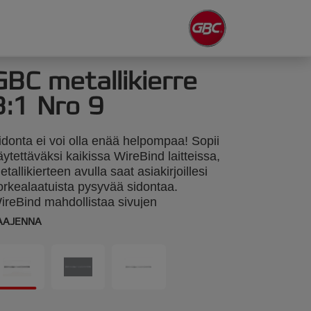
GBC metallikierre
3:1 Nro 9
idonta ei voi olla enää helpompaa! Sopii
äytettäväksi kaikissa WireBind laitteissa,
etallikierteen avulla saat asiakirjoillesi
orkealaatuista pysyvää sidontaa.
ireBind mahdollistaa sivujen
ääntymisen 360 astetta ja taittuu helposti
AAJENNA
sim. kopioimista varten. 12,5mm ja 34-
etallikierrettä. Sidontakapasiteetti 125
rkkia. A4 koko. Pakkaus: 100.