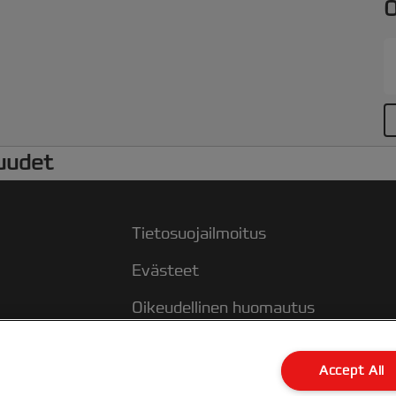
O
uudet
Tietosuojailmoitus
Evästeet
Oikeudellinen huomautus
Jälki
Accept All