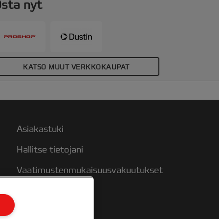
sta nyt
KATSO MUUT VERKKOKAUPAT
Asiakastuki
Hallitse tietojani
Vaatimustenmukaisuusvakuutukset
Takuuehdot
Sivukartta