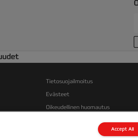
O
uudet
Tietosuojailmoitus
Evästeet
Oikeudellinen huomautus
Jälki
Accept All