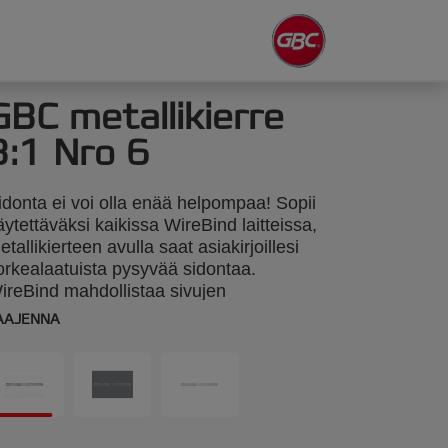
GBC metallikierre
3:1 Nro 6
idonta ei voi olla enää helpompaa! Sopii
äytettäväksi kaikissa WireBind laitteissa,
etallikierteen avulla saat asiakirjoillesi
orkealaatuista pysyvää sidontaa.
ireBind mahdollistaa sivujen
ääntymisen 360 astetta ja taittuu helposti
AAJENNA
sim. kopioimista varten. 9,5mm ja 34-
etallikierrettä. Sidontakapsiteetti 95
rkkia. A4 koko. Pakkaus: 100.