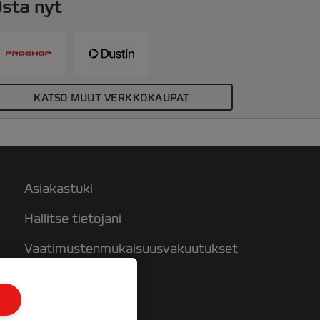
sta nyt
KATSO MUUT VERKKOKAUPAT
Asiakastuki
Hallitse tietojani
Vaatimustenmukaisuusvakuutukset
Takuuehdot
Sivukartta