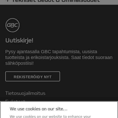
Uutiskirje!
Pysy ajantasalla GBC tapahtumista, uusista
tuotteista ja erikoistarjouksista. Saat tíedot suoraan
sähköpostiisi!
REKISTERÖIDY NYT
Tietosuojailmoitus
Evästeet
We use cookies on our site…
Oikeudellinen huomautus
We use cookies on our website to enhance your