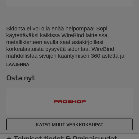
Sidonta ei voi olla enää helpompaa! Sopii
käytettäväksi kaikissa WireBind laitteissa,
metallikierteen avulla saat asiakirjoillesi
korkealaatuista pysyvää sidontaa. WireBind
mahdollistaa sivujen kääntymisen 360 astetta ja
taittuu helposti esim. kopioimista varten. 3:1 jako ja
LAAJENNA
34-reikää. Nro 4 metallikierre käy Standard
metallisidontalaitteisiin. Sidontakapasiteetti 55
Osta nyt
sivua. A4 koko. Pakkaus: 250.
KATSO MUUT VERKKOKAUPAT
Tekniset tiedot & Ominaisuudet