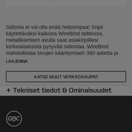
Sidonta ei voi olla enää helpompaa! Sopii
käytettäväksi kaikissa WireBind laitteissa,
metallikierteen avulla saat asiakirjoillesi
korkealaatuista pysyvää sidontaa. WireBind
mahdollistaa sivujen kääntymisen 360 astetta ja
taittuu helposti esim. kopioimista varten. 2:1 jako ja
LAAJENNA
23-reikää. Nro 10 metallikierre käy Standard 2:1
jakoisiin metallikierrelaitteisiin. Sidontakapasiteetti
KATSO MUUT VERKKOKAUPAT
135 sivua. A4 koko. Pakkaus: 200.
Tekniset tiedot & Ominaisuudet