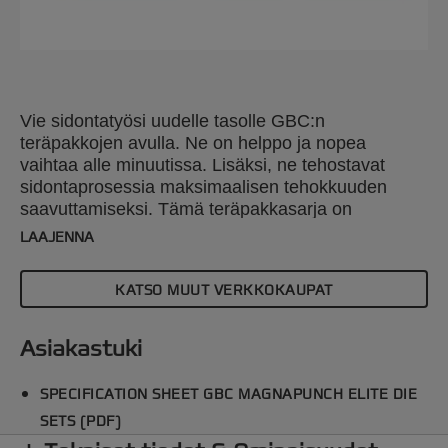
Vie sidontatyösi uudelle tasolle GBC:n
teräpakkojen avulla. Ne on helppo ja nopea
vaihtaa alle minuutissa. Lisäksi, ne tehostavat
sidontaprosessia maksimaalisen tehokkuuden
saavuttamiseksi. Tämä teräpakkasarja on
yhteensopiva GBC Magnapunch Elite
LAAJENNA
lävistyslaitteen kanssa. Tutustu laajaan
valikoimaan lävistysvaihtoehtoja, joilla voit viedä
KATSO MUUT VERKKOKAUPAT
projektisi seuraavalle tasolle.
Asiakastuki
SPECIFICATION SHEET GBC MAGNAPUNCH ELITE DIE
SETS (PDF)