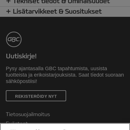
Tekniset tiedot & Ominaisuudet
Lisätarvikkeet & Suositukset
Uutiskirje!
Pysy ajantasalla GBC tapahtumista, uusista
tuotteista ja erikoistarjouksista. Saat tíedot suoraan
sähköpostiisi!
REKISTERÖIDY NYT
Tietosuojailmoitus
Evästeet