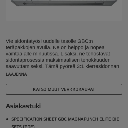
Vie sidontatyösi uudelle tasolle GBC:n
teräpakkojen avulla. Ne on helppo ja nopea
vaihtaa alle minuutissa. Lisäksi, ne tehostavat
sidontaprosessia maksimaalisen tehokkuuden
saavuttamiseksi. Tämä pyöreä 3:1 kierresidonnan
teräpakka on yhteensopiva GBC Magnapunch Elite
LAAJENNA
lävistyslaitteen kanssa. Tutustu laajaan
valikoimaan lävistysvaihtoehtoja, joilla voit
KATSO MUUT VERKKOKAUPAT
parantaa projektejasi tarkkuudella ja tyylillä.
Asiakastuki
SPECIFICATION SHEET GBC MAGNAPUNCH ELITE DIE
SETS (PDF)