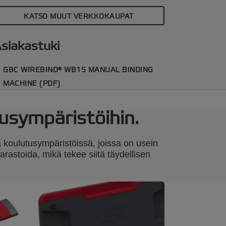
äyttömukavuuden lisäämiseksi siinä on
KATSO MUUT VERKKOKAUPAT
elppokäyttöinen leikkuulokero ja kätevä
äilytyslokero. Paranna asiakirjojen
allintaasi WireBind® WB15:llä – jossa
siakastuki
oiminnallisuus kohtaa tyylin. Väri musta ja
opea.
GBC WIREBIND® WB15 MANUAL BINDING
MACHINE (PDF)
tusympäristöihin.
 koulutusympäristöissä, joissa on usein
varastoida, mikä tekee siitä täydellisen