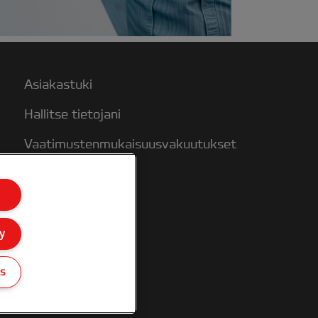
Asiakastuki
Hallitse tietojani
Vaatimustenmukaisuusvakuutukset
Takuuehdot
Sivukartta
y
gs