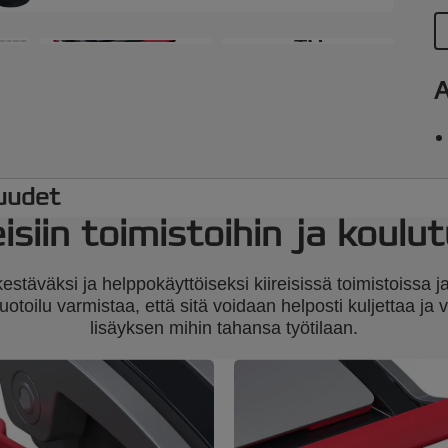
K
+6
h
s
h
A
t
h
uudet
eisiin toimistoihin ja koulu
äväksi ja helppokäyttöiseksi kiireisissä toimistoissa ja
otoilu varmistaa, että sitä voidaan helposti kuljettaa ja 
lisäyksen mihin tahansa työtilaan.