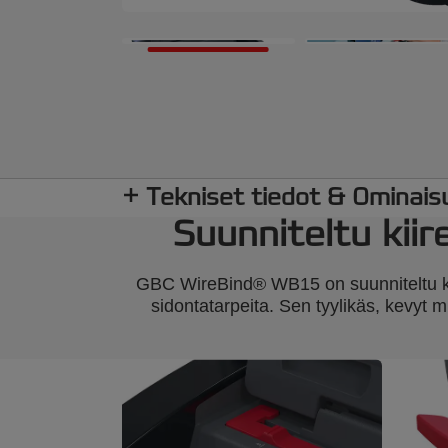
Tekniset tiedot & Ominais
Suunniteltu kiir
GBC WireBind® WB15 on suunniteltu kest
sidontatarpeita. Sen tyylikäs, kevyt mu