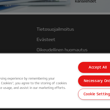
kansilehdet
Tietosuojailmoitus
Evästeet
Oikeudellinen huomautus
Jälki
Accept All
wsing experience by remembering your
Necessary Onl
l Cookies”, you agree to the storing of cookies
te usage, and assist in our marketing efforts.
Cookie Settin