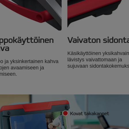
ppokäyttöinen
Vaivaton sidont
hva
Käsikäyttöinen yksikahvai
lävistys vaivattomaan ja
o ja yksinkertainen kahva
sujuvaan sidontakokemuk
jen avaamiseen ja
miseen.
Kovat takakannet