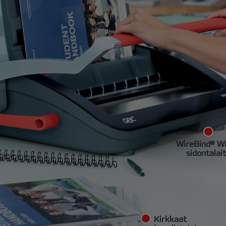
WireBind® 
sidontalai
Kirkkaat