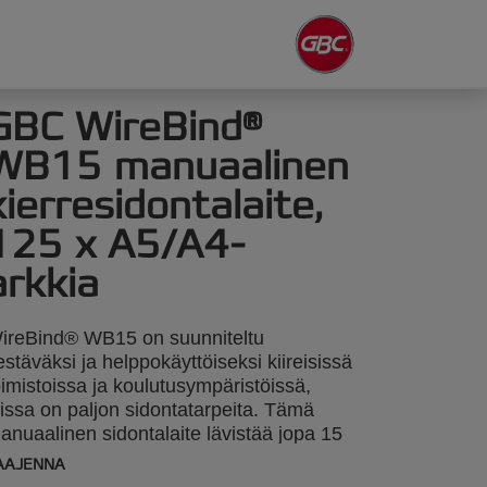
GBC WireBind®
WB15 manuaalinen
kierresidontalaite,
125 x A5/A4-
arkkia
ireBind® WB15 on suunniteltu
estäväksi ja helppokäyttöiseksi kiireisissä
oimistoissa ja koulutusympäristöissä,
oissa on paljon sidontatarpeita. Tämä
anuaalinen sidontalaite lävistää jopa 15
rkkia 80 g/m²:n paperia ja sitoo jopa 125
AAJENNA
rkkia kerrallaan 14 mm:n langalla.