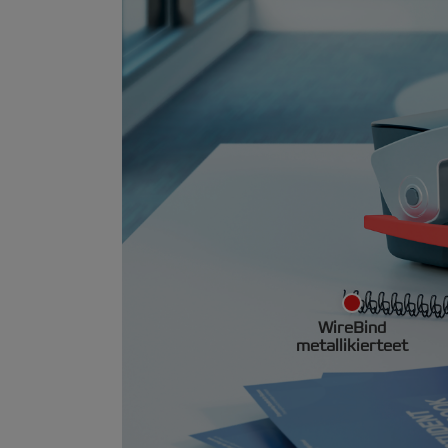
WireBind
metallikierteet