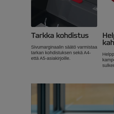
Tarkka kohdistus
Hel
ka
Sivumarginaalin säätö varmistaa
tarkan kohdistuksen sekä A4-
Helpp
että A5-asiakirjoille.
kampo
sulke