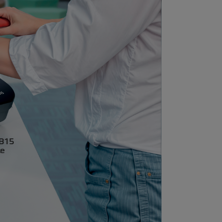
WB15
te