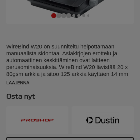
WireBind W20 on suunniteltu helpottamaan
manuaalista sidontaa. Asiakirjojen erottelu ja
automaattinen keskittäminen ovat laitteen
perusominaisuuksia. WireBind W20 lävistää 20 x
80gsm arkkia ja sitoo 125 arkkia käyttäen 14 mm
metallikierrettä. Paperiarkin koko: A4 ja A5.
LAAJENNA
Osta nyt