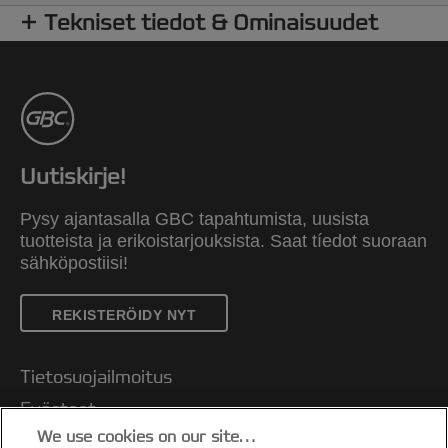
Tekniset tiedot & Ominaisuudet
Uutiskirje!
Pysy ajantasalla GBC tapahtumista, uusista
tuotteista ja erikoistarjouksista. Saat tíedot suoraan
sähköpostiisi!
REKISTERÖIDY NYT
Tietosuojailmoitus
Evästeet
We use cookies on our site…
Oikeudellinen huomautus