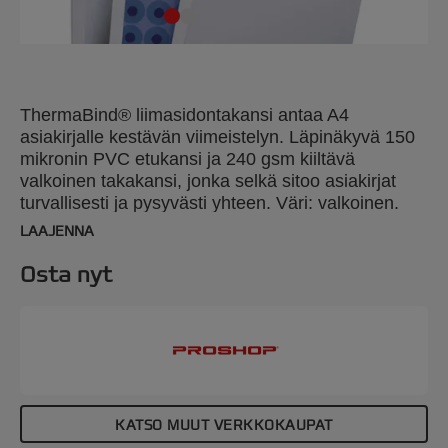
ThermaBind® liimasidontakansi antaa A4
asiakirjalle kestävän viimeistelyn. Läpinäkyvä 150
mikronin PVC etukansi ja 240 gsm kiiltävä
valkoinen takakansi, jonka selkä sitoo asiakirjat
turvallisesti ja pysyvästi yhteen. Väri: valkoinen.
Selkä: 12mm. Sidontakapasiteetti 110 arkkia. A4
LAAJENNA
koko. Pakkaus: 100.
Osta nyt
KATSO MUUT VERKKOKAUPAT